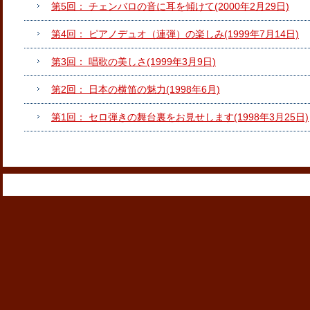
第5回： チェンバロの音に耳を傾けて(2000年2月29日)
第4回： ピアノデュオ（連弾）の楽しみ(1999年7月14日)
第3回： 唱歌の美しさ(1999年3月9日)
第2回： 日本の横笛の魅力(1998年6月)
第1回： セロ弾きの舞台裏をお見せします(1998年3月25日)