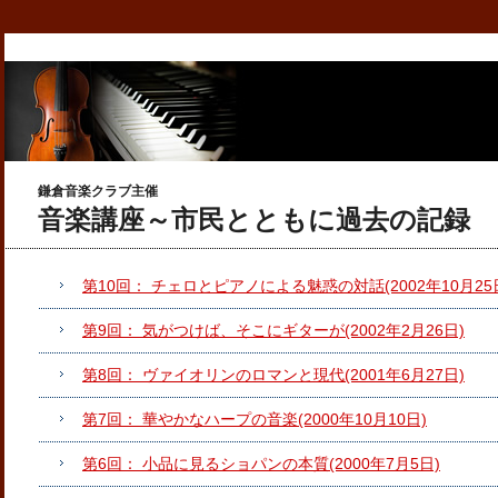
鎌倉音楽クラブ主催
音楽講座～市民とともに過去の記録
第10回： チェロとピアノによる魅惑の対話(2002年10月25
第9回： 気がつけば、そこにギターが(2002年2月26日)
第8回： ヴァイオリンのロマンと現代(2001年6月27日)
第7回： 華やかなハープの音楽(2000年10月10日)
第6回： 小品に見るショパンの本質(2000年7月5日)