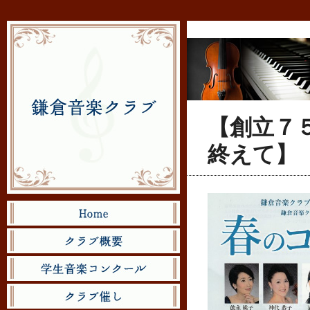
【創立７
終えて】