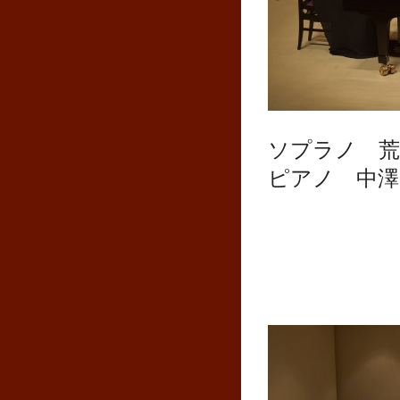
ソプラノ 荒
ピアノ 中澤