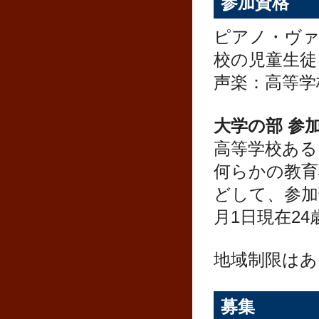
参加資格
ピアノ・ヴァ
校の児童生徒
声楽：高等学
大学の部 参
高等学校ある
何らかの教育
どして、参加
月1日現在2
地域制限はあ
募集