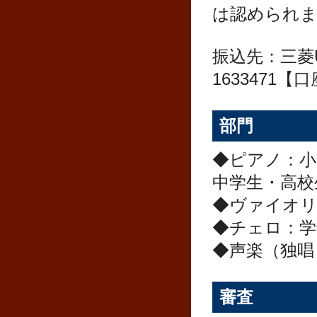
は認められ
振込先：三菱
1633471
部門
◆ピアノ：小学
中学生・高校
◆ヴァイオ
◆チェロ：学
◆声楽（独唱
審査